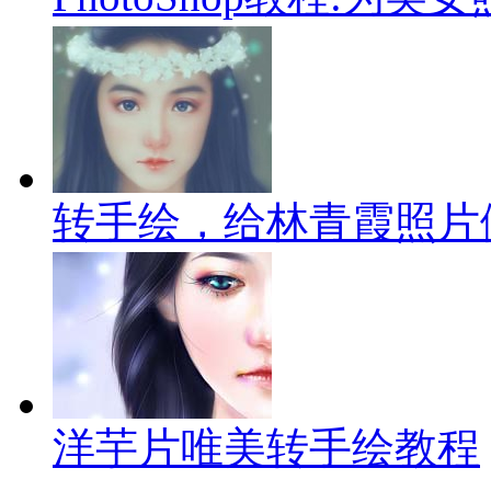
转手绘，给林青霞照片
洋芋片唯美转手绘教程