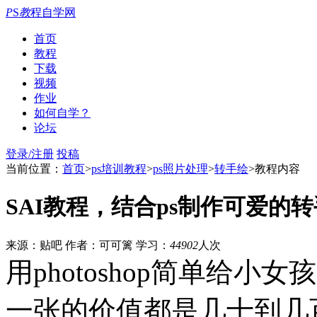
P
S
教
程自学网
首页
教程
下载
视频
作业
如何自学？
论坛
登录/注册
投稿
当前位置：
首页
>
ps培训教程
>
ps照片处理
>
转手绘
>教程内容
SAI教程，结合ps制作可爱的
来源：贴吧
作者：可可篱
学习：
44902
人次
用photoshop简单给
一张的价值都是几十到几