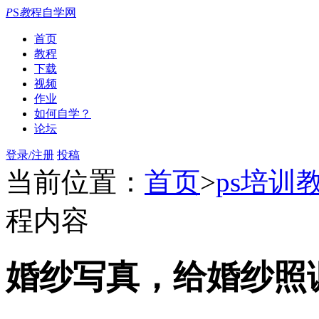
P
S
教
程自学网
首页
教程
下载
视频
作业
如何自学？
论坛
登录/注册
投稿
当前位置：
首页
>
ps培训
程内容
婚纱写真，给婚纱照