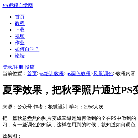
P
S
教
程自学网
首页
教程
下载
视频
作业
如何自学？
论坛
登录/注册
投稿
当前位置：
首页
>
ps培训教程
>
ps调色教程
>
风景调色
>教程内容
夏季效果，把秋季照片通过PS
来源：公众号
作者：极微设计
学习：
2966
人次
把一篇秋意盎然的照片变成翠绿是如何做到的？在PS中做到的
习，有一些调色的知识，这样在用到的时候，就知道如何调色
效果图：