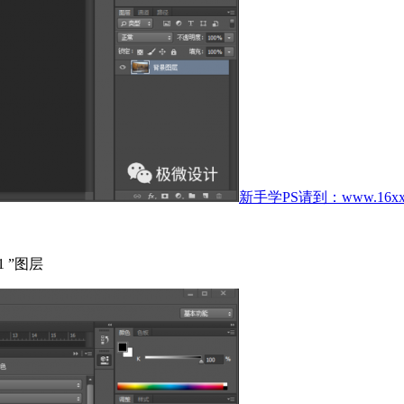
新手学PS请到：www.16xx8
 ”图层