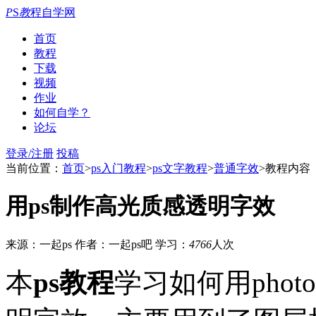
P
S
教
程自学网
首页
教程
下载
视频
作业
如何自学？
论坛
登录/注册
投稿
当前位置：
首页
>
ps入门教程
>
ps文字教程
>
普通字效
>教程内容
用ps制作高光质感透明字效
来源：一起ps
作者：一起ps吧
学习：
4766
人次
本
ps教程
学习如何用phot