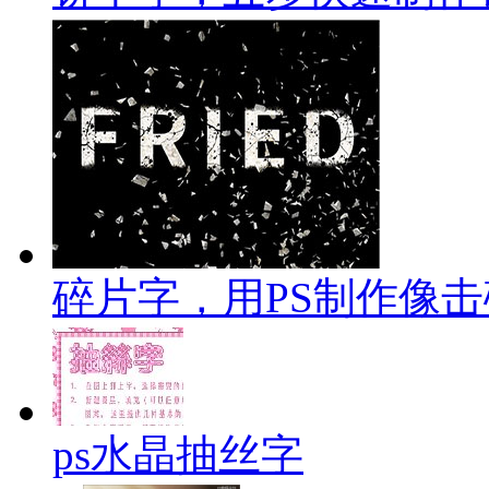
碎片字，用PS制作像
ps水晶抽丝字