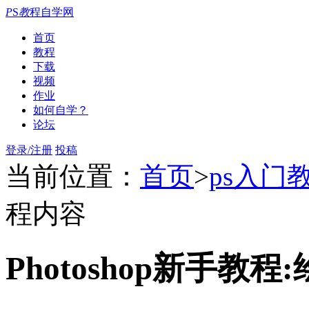
P
S
教
程自学网
首页
教程
下载
视频
作业
如何自学？
论坛
登录/注册
投稿
当前位置：
首页
>
ps入门
程内容
Photoshop新手教