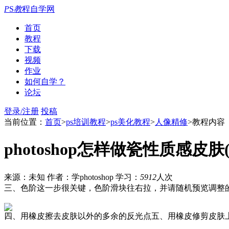
P
S
教
程自学网
首页
教程
下载
视频
作业
如何自学？
论坛
登录/注册
投稿
当前位置：
首页
>
ps培训教程
>
ps美化教程
>
人像精修
>教程内容
photoshop怎样做瓷性质感皮肤(
来源：未知
作者：学photoshop
学习：
5912
人次
三、色阶这一步很关键，色阶滑块往右拉，并请随机预览调整
四、用橡皮擦去皮肤以外的多余的反光点五、用橡皮修剪皮肤