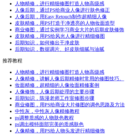
人物精修，进行精细修图打造人物高级感
人像后期，通过PS给商业人像进行肤色修正
人像后期，用Easy Retouch制作超精细人像
皮肤精修，用PS打造干净透亮的人物妆面造型
商业修图，通过实例学习商业大片的后期皮肤修饰
皮肤精修，用PS给风光人像进行精细修图
后期知识，如何修出干净皮肤
后期知识，数据调片、好皮肤细腻与油腻
推荐教程
人物精修，进行精细修图打造人物高级感
人像精修，讲解人像后期精修时常用的修图技巧。
妆面精修，超精细的人像妆面精修案例
人像修饰，人像后期处理的主要步骤
后期知识，陈漫老师工作室修图步骤
商业修图，用PS给商业大片修图的调色思路及方法
中性灰，中性灰人像精修教程
ps调整质感的人物肤色教程
ps调出模特面部完美的质感肤色
人像精修，用PS给人物头发进行精细修饰