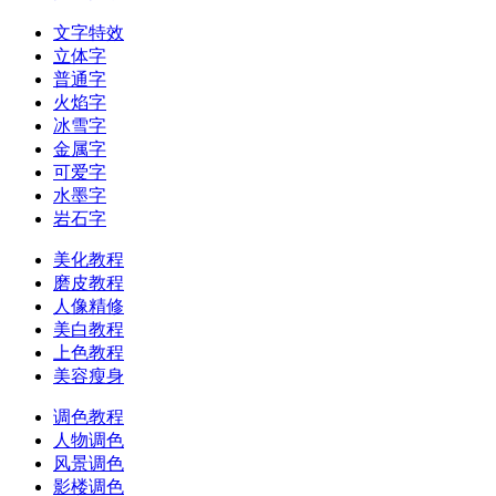
文字特效
立体字
普通字
火焰字
冰雪字
金属字
可爱字
水墨字
岩石字
美化教程
磨皮教程
人像精修
美白教程
上色教程
美容瘦身
调色教程
人物调色
风景调色
影楼调色