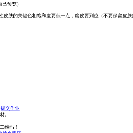
自己预览）
调瓷性皮肤的关键色相饱和度要低一点，磨皮要到位（不要保留皮
：
提交作业
材。
二维码！