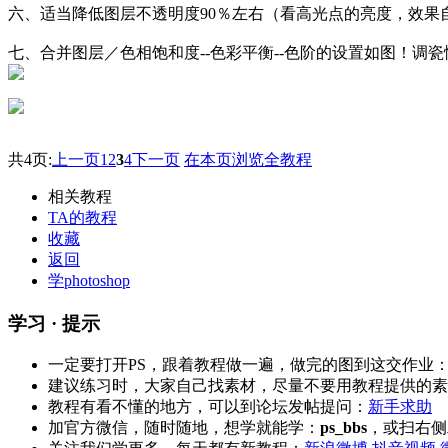
六、适当降低图层不透明度90％左右（看高光点的亮度，效果
七、合并图层／色相饱和度--色彩平衡--色阶的设置如图！
共4页:
上一页
1
2
3
4
下一页
在本页浏览全教程
相关教程
TA的教程
收藏
返回
学photoshop
学习 · 提示
一定要打开PS，跟着教程做一遍，做完的图到这交作业
建议练习时，大家自己找素材，尽量不要用教程提供的素
教程有看不懂的地方，可以到论坛发帖提问：
新手求助
加官方微信，随时随地，想学就能学：
ps_bbs
，或扫右侧