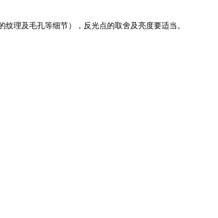
肤的纹理及毛孔等细节），反光点的取舍及亮度要适当。