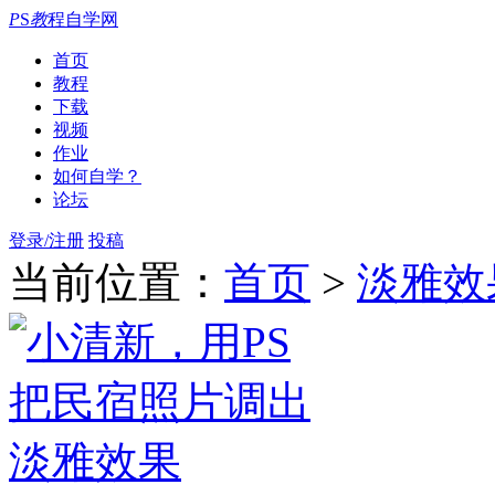
P
S
教
程自学网
首页
教程
下载
视频
作业
如何自学？
论坛
登录/注册
投稿
当前位置：
首页
>
淡雅效