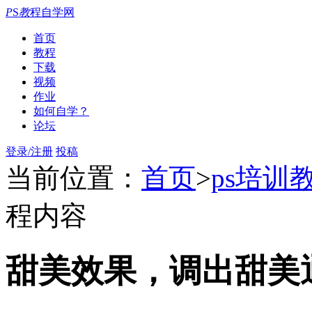
P
S
教
程自学网
首页
教程
下载
视频
作业
如何自学？
论坛
登录/注册
投稿
当前位置：
首页
>
ps培训
程内容
甜美效果，调出甜美