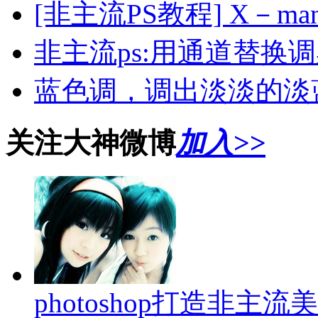
[非主流PS教程] X－
非主流ps:用通道替换
蓝色调，调出淡淡的淡
关注大神微博
加入>>
photoshop打造非