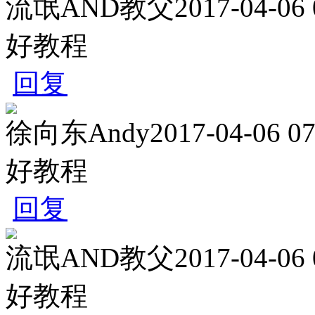
流氓AND教父
2017-04-06 
好教程
回复
徐向东Andy
2017-04-06 07
好教程
回复
流氓AND教父
2017-04-06 
好教程