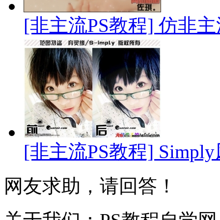
[非主流PS教程] 仿非
[非主流PS教程] Sim
网友求助，请回答！