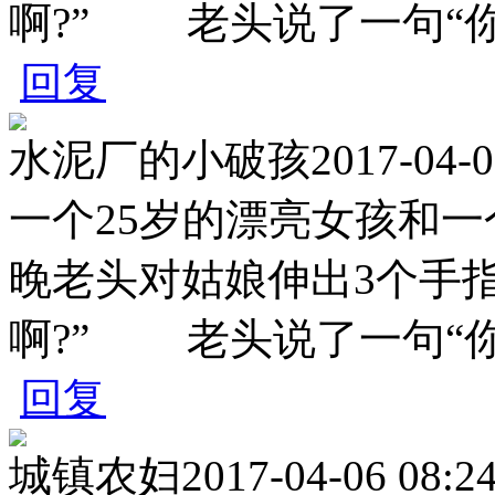
啊?” 老头说了一句“你
回复
水泥厂的小破孩
2017-04-0
一个25岁的漂亮女孩和一
晚老头对姑娘伸出3个手
啊?” 老头说了一句“你
回复
城镇农妇
2017-04-06 08:2