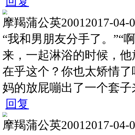
回复
摩羯蒲公英2001
2017-04-0
“我和男朋友分手了。”“
来，一起淋浴的时候，他
在乎这个？你也太矫情了
妈的放屁嘣出了一个套子
回复
摩羯蒲公英2001
2017-04-0