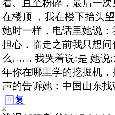
着、直至粉碎，最后一次
在楼顶 ，我在楼下抬头
她时一样，电话里她说：
担心，临走之前我只想问
么…… 我哭着说:是 她
年你在哪里学的挖掘机，
声的告诉她：中国山东找
回复