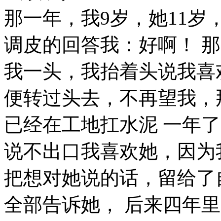
那一年，我9岁，她11
调皮的回答我：好啊！ 那
我一头，我抬着头说我喜
便转过头去，不再望我，那
已经在工地扛水泥 一年
说不出口我喜欢她，因为
把想对她说的话，留给了
全部告诉她， 后来四年