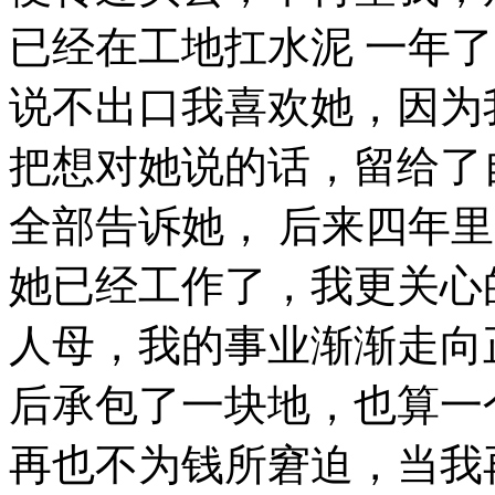
已经在工地扛水泥 一年
说不出口我喜欢她，因为
把想对她说的话，留给了
全部告诉她， 后来四年
她已经工作了，我更关心
人母，我的事业渐渐走向
后承包了一块地，也算一
再也不为钱所窘迫，当我