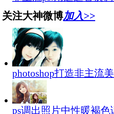
关注大神微博
加入>>
photoshop打造非
ps调出照片中性暖褐色