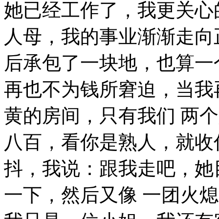
她已经工作了，我更关心
人母，我的事业渐渐走向
后承包了一块地，也算一
再也不为钱所窘迫，当我
黄的房间，只有我们 两
八百，看你是熟人，就收
抖，我说：跟我走吧，她
一下，然后又像 一团火