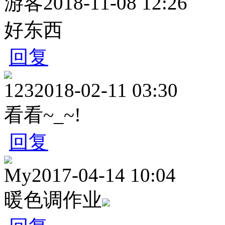
游客
2018-11-08 12:26
好东西
回复
123
2018-02-11 03:30
看看~_~!
回复
My
2017-04-14 10:04
暖色调作业