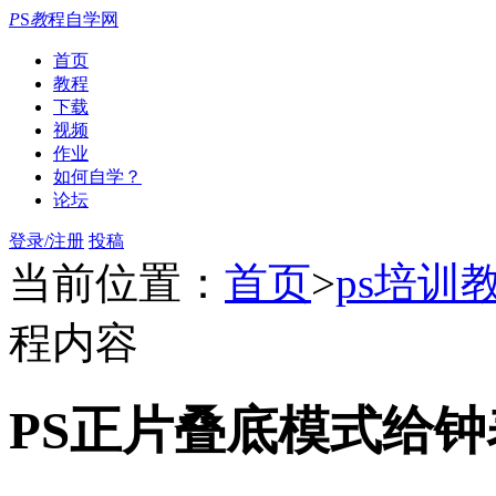
P
S
教
程自学网
首页
教程
下载
视频
作业
如何自学？
论坛
登录/注册
投稿
当前位置：
首页
>
ps培训
程内容
PS正片叠底模式给