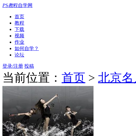
P
S
教
程自学网
首页
教程
下载
视频
作业
如何自学？
论坛
登录/注册
投稿
当前位置：
首页
>
北京名