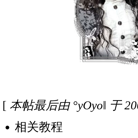
[
本帖最后由 °уОyo‖ 于 200
相关教程