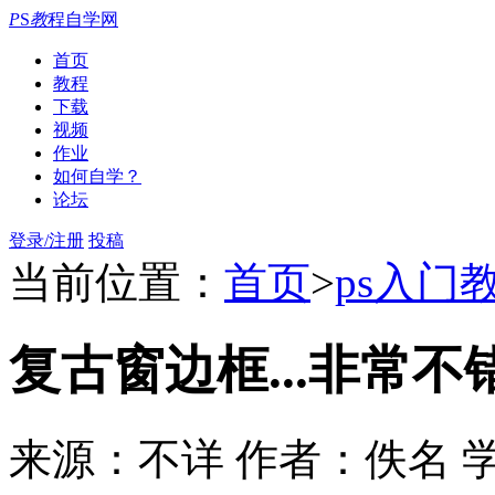
P
S
教
程自学网
首页
教程
下载
视频
作业
如何自学？
论坛
登录/注册
投稿
当前位置：
首页
>
ps入门
复古窗边框...非常不错
来源：不详
作者：佚名