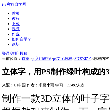
P
S
教
程自学网
首页
教程
下载
视频
作业
如何自学？
论坛
登录/注册
投稿
当前位置：
首页
>
ps入门教程
>
ps文字教程
>
3D立体字
>教程内容
立体字，用PS制作绿叶构成的3
来源：UI中国
作者：米夏小雨
学习：
11402
人次
制作一款3D立体的叶子