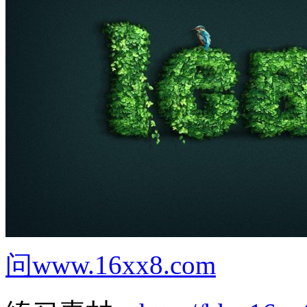
问www.16xx8.com